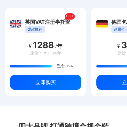
英国VAT注册半托管
德国包
爆款推荐
劲爆价
1288
¥
/年
¥
原价：￥1580/年
原价
已抢: 95%
立即购买
立
四大品牌 打通跨境合规全链