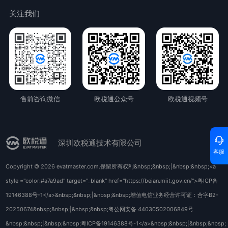
关注我们
售前咨询微信
欧税通公众号
欧税通视频号
深圳欧税通技术有限公司
客服
Copyright © 2026 evatmaster.com.保留所有权利&nbsp;&nbsp;|&nbsp;&nbsp;<a
style ="color:#a7a9ad" target="_blank" href="https://beian.miit.gov.cn/">粤ICP备
19146388号-1</a>&nbsp;&nbsp;|&nbsp;&nbsp;增值电信业务经营许可证：合字B2-
20250674&nbsp;&nbsp;|&nbsp;&nbsp;粤公网安备 44030502006849号
&nbsp;&nbsp;|&nbsp;&nbsp;粤ICP备19146388号-1</a>&nbsp;&nbsp;|&nbsp;&nbsp;